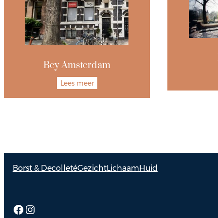
Bey Amsterdam
Lees meer
Borst & Decolleté
Gezicht
Lichaam
Huid
Facebook
Instagram