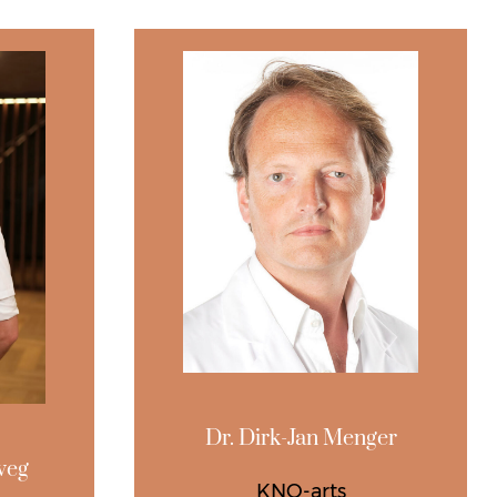
Dr. Dirk-Jan Menger
weg
KNO-arts