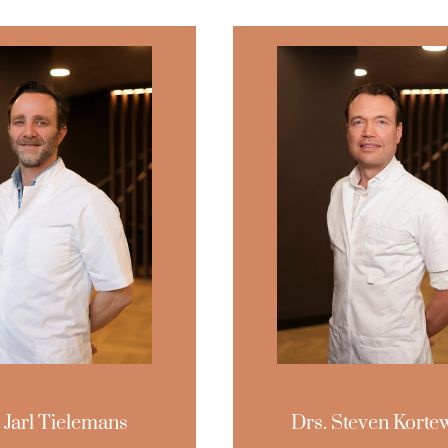
 Jarl Tielemans
Drs. Steven Korte