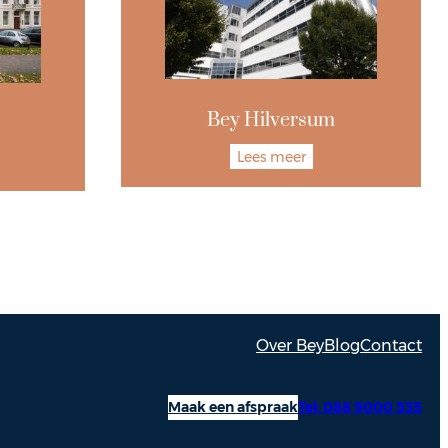
Bey Hilversum
Lees meer
Over Bey
Blog
Contact
Maak een afspraak
Tel: 088 9000 535