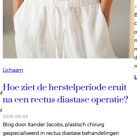
2
B
c
o
m
m
d
Lichaam
Hoe ziet de herstelperiode eruit
f
na een rectus diastase operatie?
ol
2026-06-05
Blog door Xander Jacobs, plastisch chirurg
gespecialiseerd in rectus diastase behandelingen