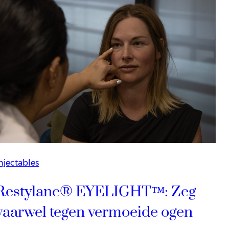
njectables
Restylane® EYELIGHT™: Zeg
vaarwel tegen vermoeide ogen