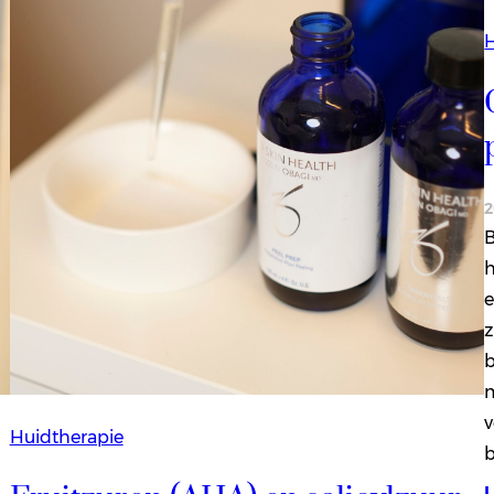
H
2
B
h
e
z
b
m
v
Huidtherapie
b