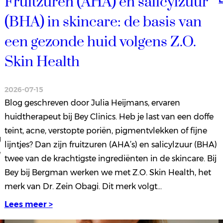
Fruitzuren (AHA) en salicylzuur
(BHA) in skincare: de basis van
een gezonde huid volgens Z.O.
Skin Health
2026-07-15
Blog geschreven door Julia Heijmans, ervaren
huidtherapeut bij Bey Clinics. Heb je last van een doffe
teint, acne, verstopte poriën, pigmentvlekken of fijne
g
lijntjes? Dan zijn fruitzuren (AHA’s) en salicylzuur (BHA)
e
twee van de krachtigste ingrediënten in de skincare. Bij
Bey bij Bergman werken we met Z.O. Skin Health, het
merk van Dr. Zein Obagi. Dit merk volgt…
Lees meer >