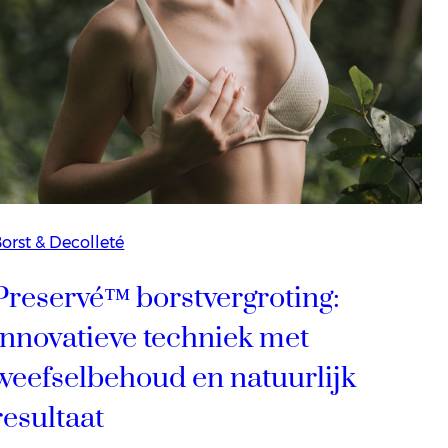
orst & Decolleté
Preservé™ borstvergroting:
innovatieve techniek met
weefselbehoud en natuurlijk
resultaat