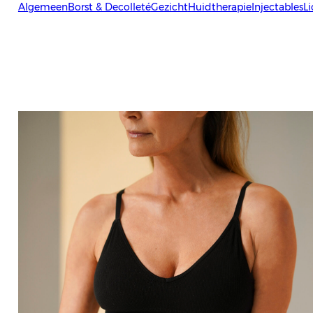
Algemeen
Borst & Decolleté
Gezicht
Huidtherapie
Injectables
L