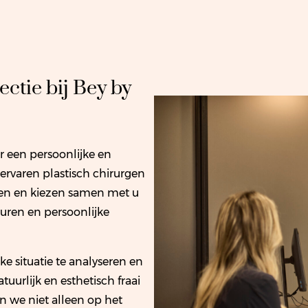
ctie bij Bey by
 een persoonlijke en
ervaren plastisch chirurgen
eken en kiezen samen met u
uren en persoonlijke
e situatie te analyseren en
tuurlijk en esthetisch fraai
en we niet alleen op het