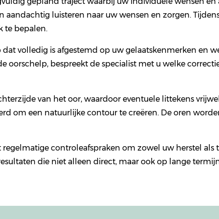
rgvuldig gepland traject waarbij uw individuele wensen en
ten aandachtig luisteren naar uw wensen en zorgen. Tijden
 te bepalen.
p dat volledig is afgestemd op uw gelaatskenmerken en wens
e oorschelp, bespreekt de specialist met u welke correcti
hterzijde van het oor, waardoor eventuele littekens vrijw
rd om een natuurlijke contour te creëren. De oren worden 
 regelmatige controleafspraken om zowel uw herstel als 
resultaten die niet alleen direct, maar ook op lange term