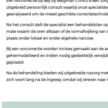
Een oorcorrectie bij Bey by Bergman Clinics is een zo
uitgebreid persoonlijk consult waarbij onze specialis
geanalyseerd om de meest geschikte correctietechniek
Na het consult stelt de specialist een behandelplan o
mate waarin de oren afstaan of de vormafwijking van d
plaats onder lokaal en onder algehele narcose.
Bij een oorcorrectie worden incisies gemaakt aan de ac
gehermodelleerd en indien nodig gedeeltelijk verwijde
geplaatst.
Na de behandeling bieden wij uitgebreide nazorg met
zich voort lang na de ingreep, omdat wij streven naar 