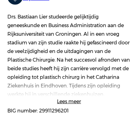
Drs. Bastiaan Lier studeerde gelijktijdig
geneeskunde en Business Administration aan de
Rijksuniversiteit van Groningen. Al in een vroeg
stadium van zijn studie raakte hij gefascineerd door
de veelzijdigheid en de uitdagingen van de
Plastische Chirurgie. Na het succesvol afronden van
beide studies heeft hij zijn carrière vervolgd met de
opleiding tot plastisch chirurg in het Catharina
Ziekenhuis in Eindhoven. Tijdens zijn opleiding
werkte hij in verschillende ziekenhuizen,
Lees meer
waaronder het St. Anna Ziekenhuis in Geldrop, het
BIG number: 29911296201
Maxima Medisch Centrum in Veldhoven en het
Maastricht Universitair Medisch Centrum in
Maastricht.