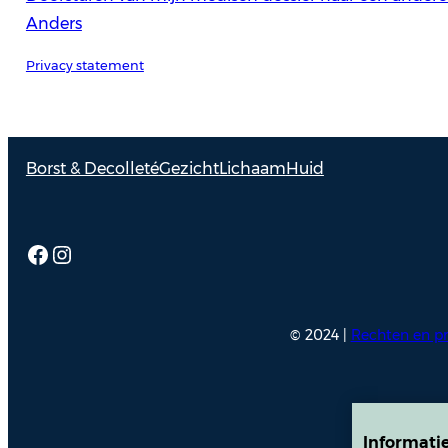
Anders
Privacy statement
Borst & Decolleté
Gezicht
Lichaam
Huid
Facebook
Instagram
© 2024 |
Rechten en pr
Informati