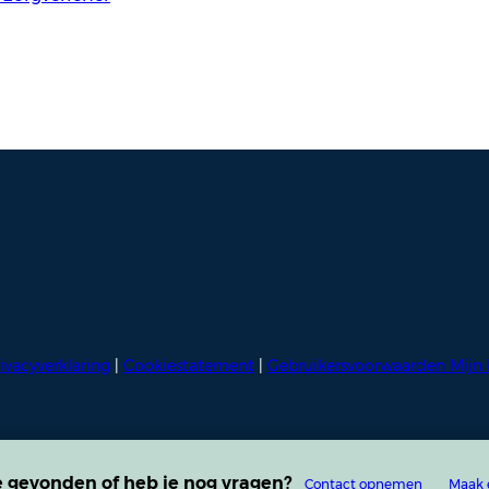
ivacyverklaring
|
Cookiestatement
|
Gebruikersvoorwaarden Mijn 
e gevonden of heb je nog vragen?
Contact opnemen
Maak 