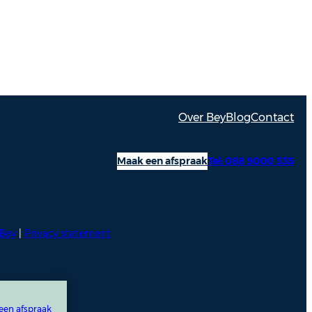
Over Bey
Blog
Contact
Maak een afspraak
Tel: 088 9000 535
Bey
|
Privacy statement
een afspraak