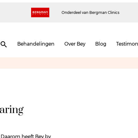
Onderdeel van Bergman Clinics
Behandelingen
Over Bey
Blog
Testimon
aring
. Daarom heeft Bey by