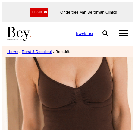
Onderdeel van Bergman Clinics
Boek nu
Home
»
Borst & Decolleté
»
Borstlift
Borstlift
Maak een afspraak
Brochure ontvangen