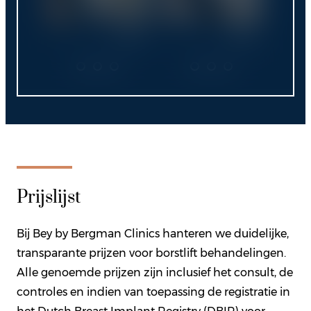
harmonieus lichaamsbeeld en verbeterd
zelfvertrouwen. De foto’s illustreren verschillende
Voor
Voor
Na
Voor
Voor
Na
Voor
Na
typen gynaecomastie en de behaalde resultaten,
Voor
zodat u een goed beeld krijgt van wat in uw
specifieke situatie mogelijk is.
Prijslijst
Bij Bey by Bergman Clinics hanteren we duidelijke,
transparante prijzen voor borstlift behandelingen.
Alle genoemde prijzen zijn inclusief het consult, de
controles en indien van toepassing de registratie in