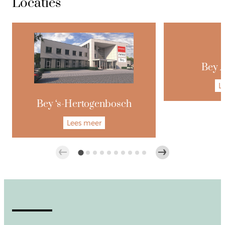
Locaties
Bey 
L
Bey ‘s-Hertogenbosch
Lees meer