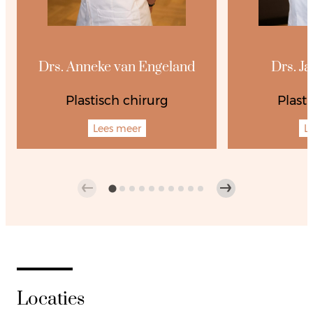
Drs. Anneke van Engeland
Drs. J
Plastisch chirurg
Plast
Lees meer
L
Locaties