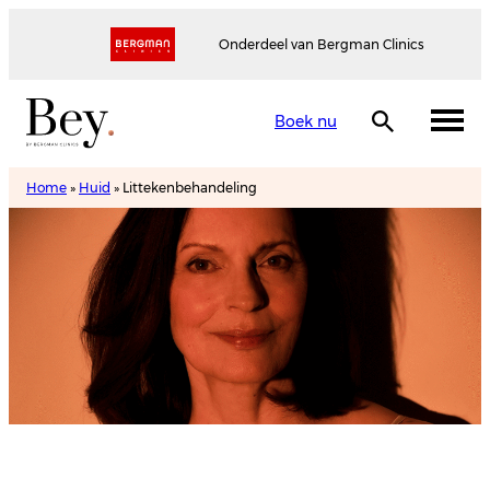
Onderdeel van Bergman Clinics
Boek nu
Home
»
Huid
»
Littekenbehandeling
Littekenbehandeling
Maak een afspraak