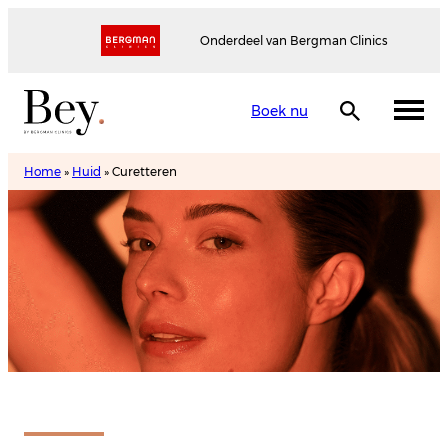
Onderdeel van Bergman Clinics
Boek nu
Home
»
Huid
»
Curetteren
Curetteren
Maak een afspraak