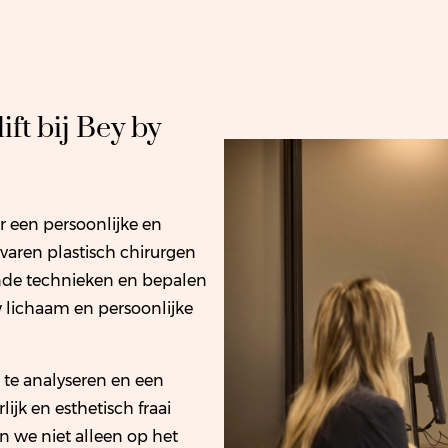
ft bij Bey by
 een persoonlijke en
rvaren plastisch chirurgen
ende technieken en bepalen
 lichaam en persoonlijke
 te analyseren en een
ijk en esthetisch fraai
en we niet alleen op het