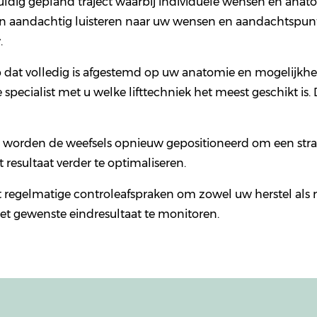
gvuldig gepland traject waarbij individuele wensen en anat
sten aandachtig luisteren naar uw wensen en aandachtspu
.
op dat volledig is afgestemd op uw anatomie en mogelijkh
pecialist met u welke lifttechniek het meest geschikt is.
 en worden de weefsels opnieuw gepositioneerd om een stra
esultaat verder te optimaliseren.
regelmatige controleafspraken om zowel uw herstel als r
et gewenste eindresultaat te monitoren.