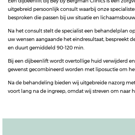
Een dijbeenlift bij Bey by Bergman Clinics is een zor
uitgebreid persoonlijk consult waarbij onze speciali
besproken die passen bij uw situatie en lichaamsbouw
Na het consult stelt de specialist een behandelplan 
uw wensen aangaande het eindresultaat, bespreekt de s
en duurt gemiddeld 90-120 min.
Bij een dijbeenlift wordt overtollige huid verwijderd
gewenst gecombineerd worden met liposuctie om het r
Na de behandeling bieden wij uitgebreide nazorg met 
voort lang na de ingreep, omdat wij streven om naar h