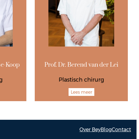
se-Koop
Prof. Dr. Berend van der Lei
g
Plastisch chirurg
Lees meer
Over Bey
Blog
Contact