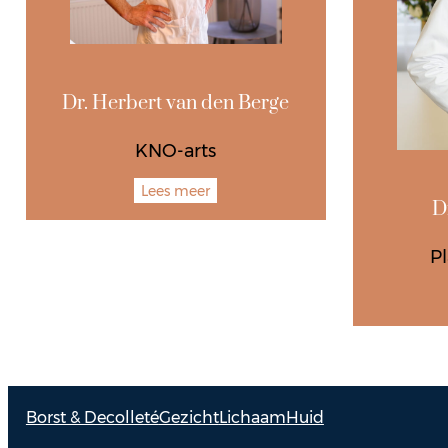
Dr. Herbert van den Berge
KNO-arts
Lees meer
Dr
Pl
Borst & Decolleté
Gezicht
Lichaam
Huid