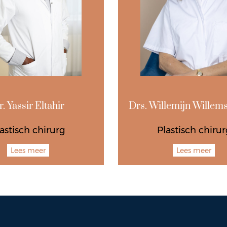
. Yassir Eltahir
Drs. Willemijn Willem
astisch chirurg
Plastisch chirur
Lees meer
Lees meer