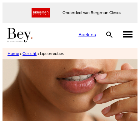
Onderdeel van Bergman Clinics
Boek nu
Home
»
Gezicht
»
Lipcorrecties
Lipcorrecties
Maak een afspraak