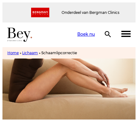
Onderdeel van Bergman Clinics
Boek nu
Home
»
Lichaam
»
Schaamlipcorrectie
Schaamlipcorrectie
Maak een afspraak