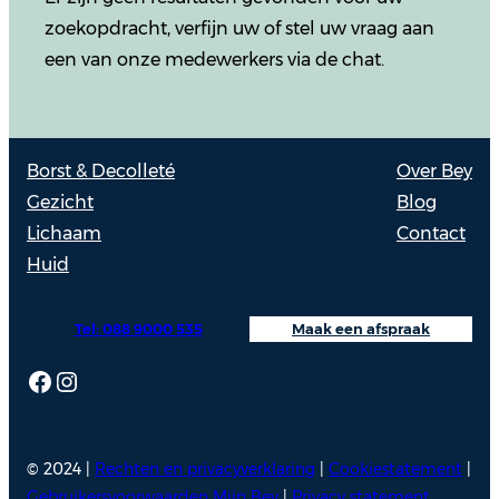
zoekopdracht, verfijn uw of stel uw vraag aan
een van onze medewerkers via de chat.
Borst & Decolleté
Over Bey
Gezicht
Blog
Lichaam
Contact
Huid
Tel: 088 9000 535
Maak een afspraak
Facebook
Instagram
© 2024 |
Rechten en privacyverklaring
|
Cookiestatement
|
Gebruikersvoorwaarden Mijn Bey
|
Privacy statement