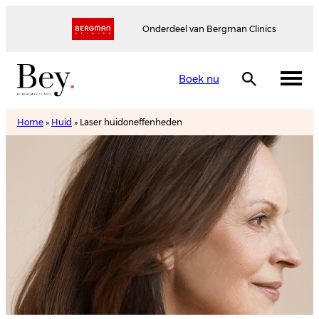
Onderdeel van Bergman Clinics
Boek nu
Home
»
Huid
»
Laser huidoneffenheden
Laser
huidoneffenheden
Maak een afspraak