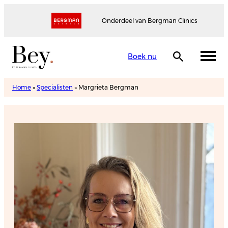
Onderdeel van Bergman Clinics
Boek nu
Home
»
Specialisten
»
Margrieta Bergman