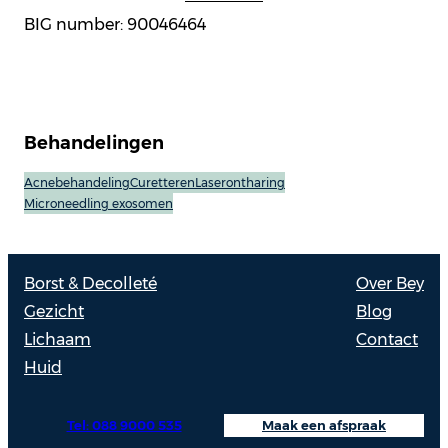
BIG number: 90046464
Behandelingen
Acnebehandeling
Curetteren
Laserontharing
Microneedling exosomen
Borst & Decolleté
Over Bey
Gezicht
Blog
Lichaam
Contact
Huid
Tel: 088 9000 535
Maak een afspraak