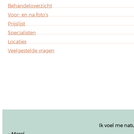
Behandeloverzicht
Voor- en na foto’s
Prijslijst
Specialisten
Locaties
Veelgestelde vragen
Ik voel me natu
– Merel