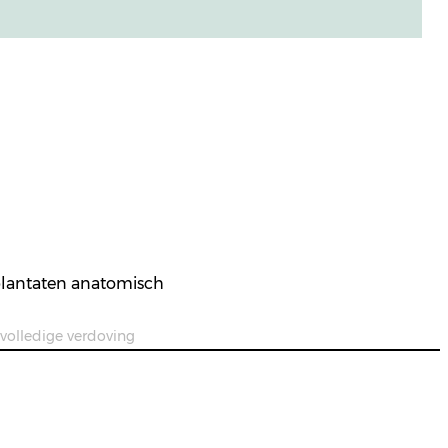
plantaten anatomisch
 volledige verdoving