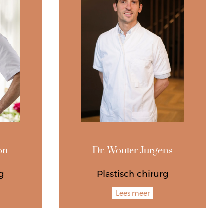
on
Dr. Wouter Jurgens
g
Plastisch chirurg
Lees meer