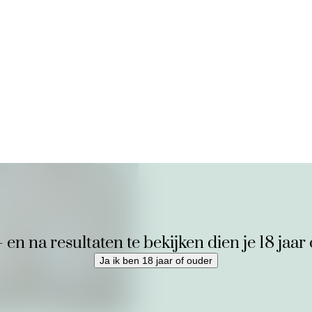
n na resultaten te bekijken dien je 18 jaar 
Ja ik ben 18 jaar of ouder