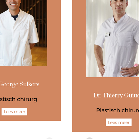
 George Sulkers
Dr. Thierry Guitt
stisch chirurg
Plastisch chirur
Lees meer
Lees meer