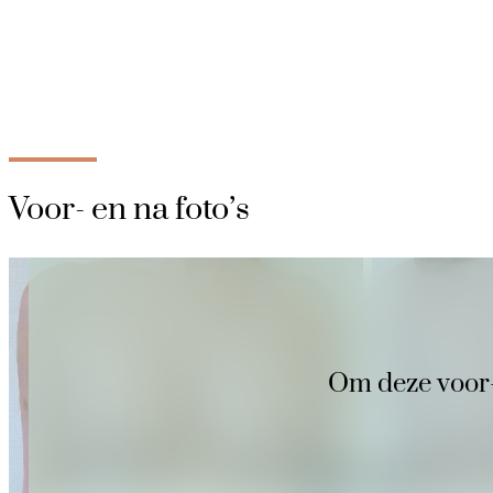
Voor- en na foto’s
Om deze voor- e
Voor
Na