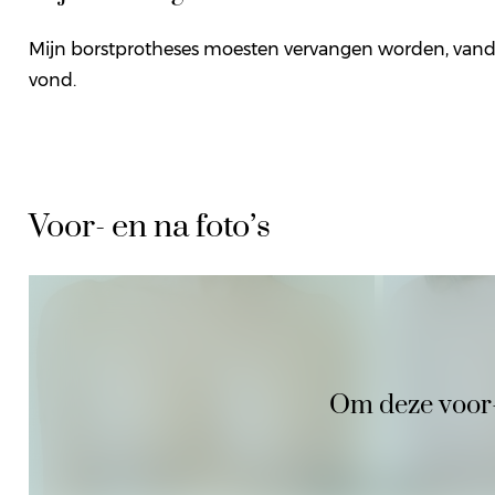
Mijn borstprotheses moesten vervangen worden, vanda
vond.
Voor- en na foto’s
Om deze voor- e
Voor
Na