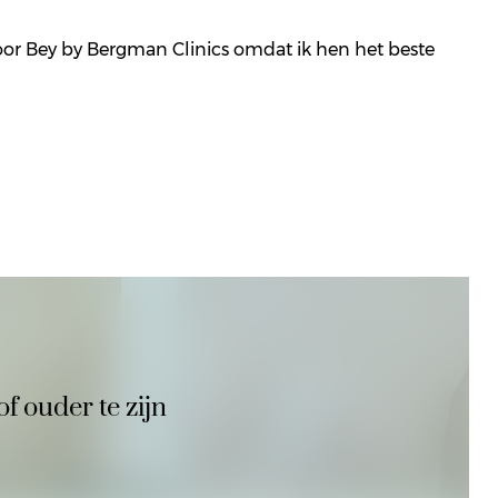
oor Bey by Bergman Clinics omdat ik hen het beste
of ouder te zijn
Voor
Na