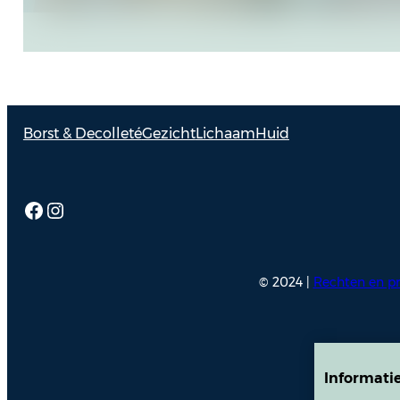
Borst & Decolleté
Gezicht
Lichaam
Huid
Facebook
Instagram
© 2024 |
Rechten en pr
Informati