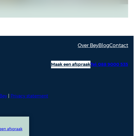
Over Bey
Blog
Contact
Maak een afspraak
Tel: 088 9000 535
Bey
|
Privacy statement
een afspraak