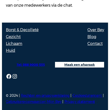
van onze medewerkers via de chat.
Borst & Decolleté
Over Bey
Gezicht
Blog
Lichaam
Contact
Huid
Tel: 088 9000 535
Maak een afspraak
Facebook
Instagram
© 2024 |
Rechten en privacyverklaring
|
Cookiestatement
|
Gebruikersvoorwaarden Mijn Bey
|
Privacy statement