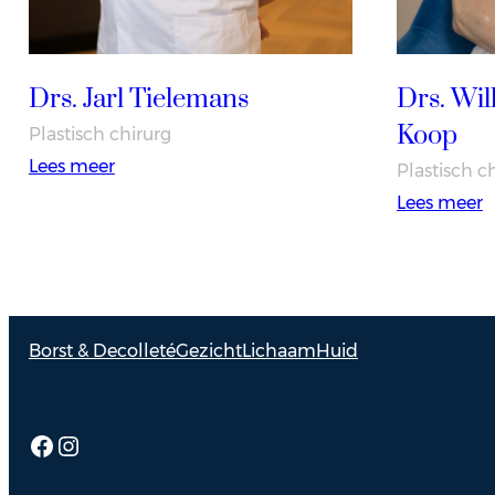
Drs. Jarl Tielemans
Drs. Wil
Koop
Plastisch chirurg
:
Lees meer
Plastisch c
Drs.
:
Lees meer
Jarl
D
Tielemans
W
W
K
Borst & Decolleté
Gezicht
Lichaam
Huid
Facebook
Instagram