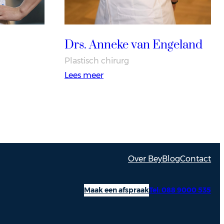
Drs. Anneke van Engeland
Plastisch chirurg
:
Lees meer
Drs.
Anneke
van
Engeland
Over Bey
Blog
Contact
Maak een afspraak
Tel: 088 9000 535