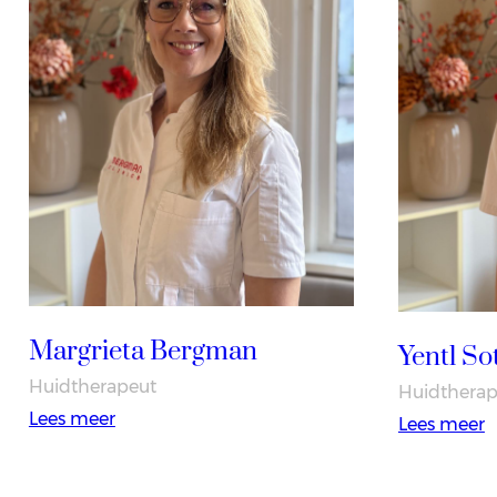
Margrieta Bergman
Yentl S
Huidtherapeut
Huidtherap
:
Lees meer
:
Lees meer
Margrieta
Y
Bergman
S