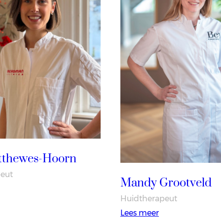
otthewes-Hoorn
eut
Mandy Grootveld
Huidtherapeut
entl
:
Lees meer
otthewes-