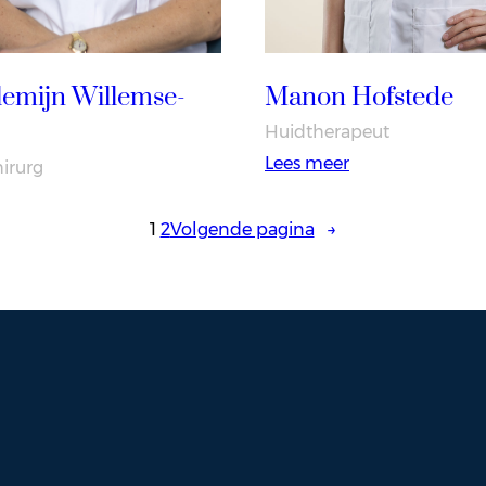
Manon Hofstede
lemijn Willemse-
Huidtherapeut
:
Lees meer
hirurg
Manon
Hofstede
rs.
1
2
Volgende pagina
→
illemijn
illemse-
oop