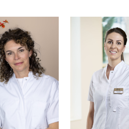
Mandy
oorn
Grootveld