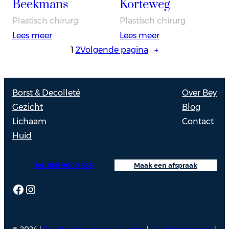
Beekmans
Korteweg
Plastisch chirurg
Plastisch chirurg
:
:
Lees meer
Lees meer
Drs.
Drs.
1
2
Volgende pagina
→
Sander
Steven
Beekmans
Korteweg
Borst & Decolleté
Over Bey
Gezicht
Blog
Lichaam
Contact
Huid
Tel: 088 9000 535
Maak een afspraak
Facebook
Instagram