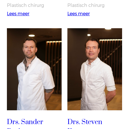
Plastisch chirurg
Plastisch chirurg
:
:
Lees meer
Lees meer
Dr.
Dr.
Wouter
Thierry
Jurgens
Guitton
Drs. Sander
Drs. Steven