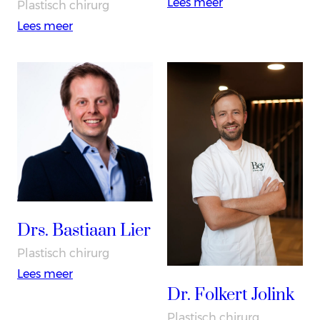
:
Lees meer
Plastisch chirurg
Drs.
:
Lees meer
Joost
Drs.
Staudt
Nikki
Beudeker
Drs. Bastiaan Lier
Plastisch chirurg
:
Lees meer
Dr. Folkert Jolink
Drs.
Bastiaan
Plastisch chirurg