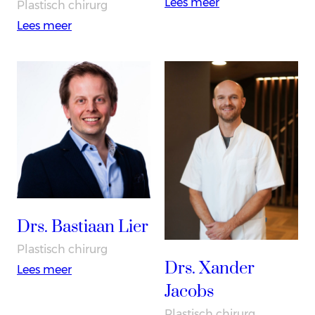
:
Lees meer
Plastisch chirurg
Drs.
:
Lees meer
Joost
Drs.
Staudt
Nikki
Beudeker
Drs. Bastiaan Lier
Plastisch chirurg
Drs. Xander
:
Lees meer
Jacobs
Drs.
Bastiaan
Plastisch chirurg