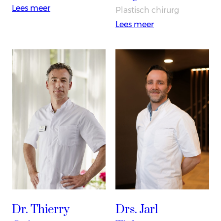
:
Lees meer
Plastisch chirurg
Dr.
:
Lees meer
Folkert
Dr.
Jolink
Wouter
Jurgens
Dr. Thierry
Drs. Jarl