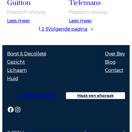
Guitton
Tielemans
Plastisch chirurg
Plastisch chirurg
:
:
Lees meer
Lees meer
Dr.
Drs.
1
2
3
Volgende pagina
→
Thierry
Jarl
Guitton
Tielemans
Borst & Decolleté
Over Bey
Gezicht
Blog
Lichaam
Contact
Huid
Tel: 088 9000 535
Maak een afspraak
Facebook
Instagram