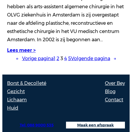
hebben als arts-assistent algemene chirurgie in het
OLVG ziekenhuis in Amsterdam is zij overgestapt
naar de afdeling plastische, reconstructieve en
esthetische chirurgie in het VU medisch centrum
Amsterdam. In 2002 is zij begonnen aan…
Lees meer >
←
Vorige pagina
1
2
3
4
5
Volgende pagina
→
Borst & Decolleté
Over Bey
Gezicht
Blog
Lichaam
Contact
Huid
Tel: 088 9000 535
Maak een afspraak