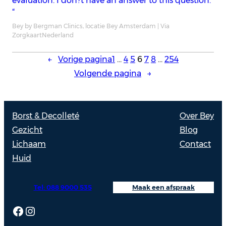
evaluation. I don?t have an answer to this question.
“
Bey by Bergman Clinics, locatie Bey Amsterdam | Via
ZorgkaartNederland
←
Vorige pagina
1
…
4
5
6
7
8
…
254
Volgende pagina
→
Borst & Decolleté
Over Bey
Gezicht
Blog
Lichaam
Contact
Huid
Tel: 088 9000 535
Maak een afspraak
Facebook
Instagram