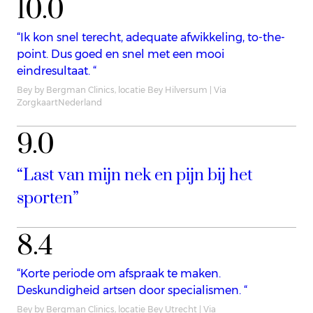
10.0
“Ik kon snel terecht, adequate afwikkeling, to-the-
point. Dus goed en snel met een mooi
eindresultaat. “
Bey by Bergman Clinics, locatie Bey Hilversum | Via
ZorgkaartNederland
9.0
“Last van mijn nek en pijn bij het
sporten”
8.4
“Korte periode om afspraak te maken.
Deskundigheid artsen door specialismen. “
Bey by Bergman Clinics, locatie Bey Utrecht | Via