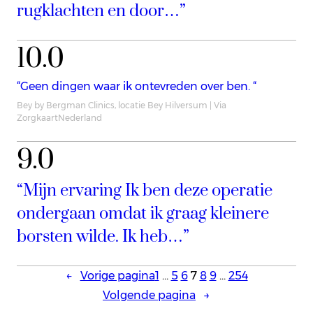
rugklachten en door…”
10.0
“Geen dingen waar ik ontevreden over ben. “
Bey by Bergman Clinics, locatie Bey Hilversum | Via
ZorgkaartNederland
9.0
“Mijn ervaring Ik ben deze operatie
ondergaan omdat ik graag kleinere
borsten wilde. Ik heb…”
←
Vorige pagina
1
…
5
6
7
8
9
…
254
Volgende pagina
→