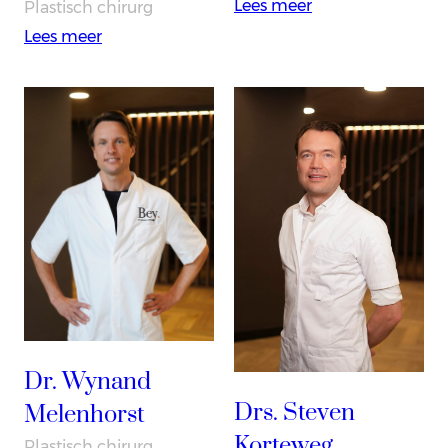
:
Lees meer
Plastisch chirurg
Dr.
:
Lees meer
George
Drs.
Sulkers
Sander
Beekmans
Dr. Wynand
Drs. Steven
Melenhorst
Korteweg
Plastisch chirurg