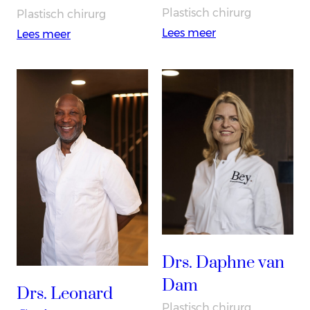
Plastisch chirurg
Plastisch chirurg
:
Lees meer
:
Lees meer
Dr.
Drs.
Yassir
Sven
Eltahir
Bruekers
Drs. Daphne van
Dam
Drs. Leonard
Plastisch chirurg