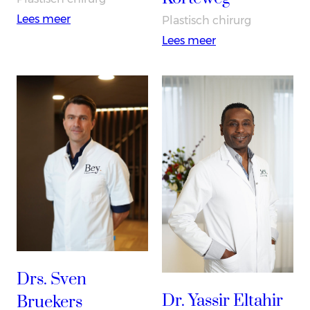
:
Lees meer
Plastisch chirurg
Dr.
:
Lees meer
Wynand
Drs.
Melenhorst
Steven
Korteweg
Drs. Sven
Dr. Yassir Eltahir
Bruekers