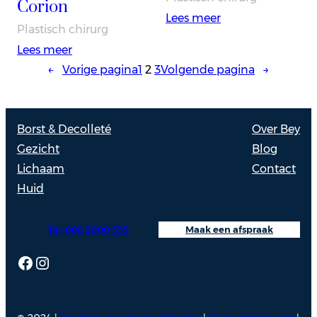
Corion
:
Lees meer
Plastisch chirurg
Drs.
:
Lees meer
Daphne
Drs.
←
Vorige pagina
1
2
3
Volgende pagina
→
van
Leonard
Dam
Corion
Borst & Decolleté
Over Bey
Gezicht
Blog
Lichaam
Contact
Huid
Tel: 088 9000 535
Maak een afspraak
Facebook
Instagram