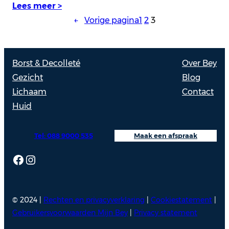
Lees meer >
←
Vorige pagina
1
2
3
Borst & Decolleté
Over Bey
Gezicht
Blog
Lichaam
Contact
Huid
Tel: 088 9000 535
Maak een afspraak
Facebook
Instagram
© 2024 |
Rechten en privacyverklaring
|
Cookiestatement
|
Gebruikersvoorwaarden Mijn Bey
|
Privacy statement