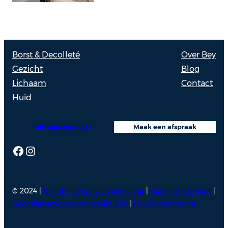
Borst & Decolleté
Over Bey
Gezicht
Blog
Lichaam
Contact
Huid
Tel: 088 9000 535
Maak een afspraak
Facebook
Instagram
© 2024 |
Rechten en privacyverklaring
|
Cookiestatement
|
Gebruikersvoorwaarden Mijn Bey
|
Privacy statement