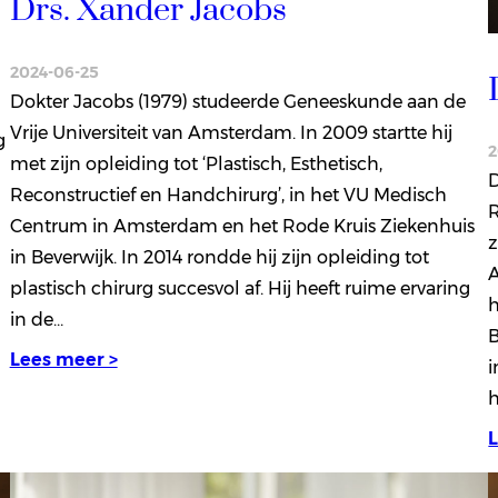
Drs. Xander Jacobs
2024-06-25
Dokter Jacobs (1979) studeerde Geneeskunde aan de
Vrije Universiteit van Amsterdam. In 2009 startte hij
g
2
met zijn opleiding tot ‘Plastisch, Esthetisch,
D
Reconstructief en Handchirurg’, in het VU Medisch
R
Centrum in Amsterdam en het Rode Kruis Ziekenhuis
z
in Beverwijk. In 2014 rondde hij zijn opleiding tot
plastisch chirurg succesvol af. Hij heeft ruime ervaring
in de…
B
Lees meer >
i
h