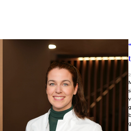
2
M
s
v
g
b