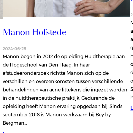
2
M
Manon Hofstede
a
a
g
2024-06-25
h
Manon begon in 2012 de opleiding Huidtherapie aan
o
de Hogeschool van Den Haag. In haar
d
afstudeeronderzoek richtte Manon zich op de
o
verschillen en overeenkomsten tussen verschillende
S
behandelingen van acne littekens die ingezet worden
in de huidtherapeutische praktijk. Gedurende de
opleiding heeft Manon ervaring opgedaan bij: Sinds
september 2018 is Manon werkzaam bij Bey by
Bergman…