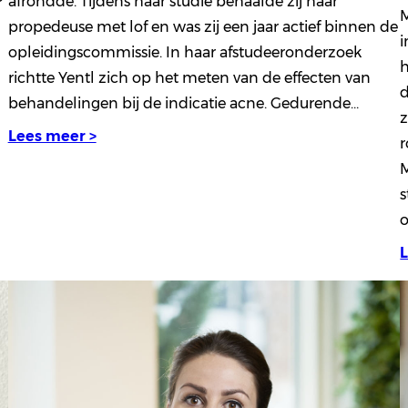
afrondde. Tijdens haar studie behaalde zij haar
M
propedeuse met lof en was zij een jaar actief binnen de
i
opleidingscommissie. In haar afstudeeronderzoek
h
richtte Yentl zich op het meten van de effecten van
d
behandelingen bij de indicatie acne. Gedurende…
z
Lees meer >
r
s
o