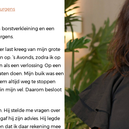
Jurgens
en borstverkleining en een
rgens.
r last kreeg van mijn grote
 op. ’s Avonds, zodra ik op
n als een verlossing. Op een
aten doen. Mijn buik was een
em altijd weg te stoppen
 in mijn vel. Daarom besloot
en. Hij stelde me vragen over
af hij zijn advies. Hij legde
 en dat ik daar rekening mee