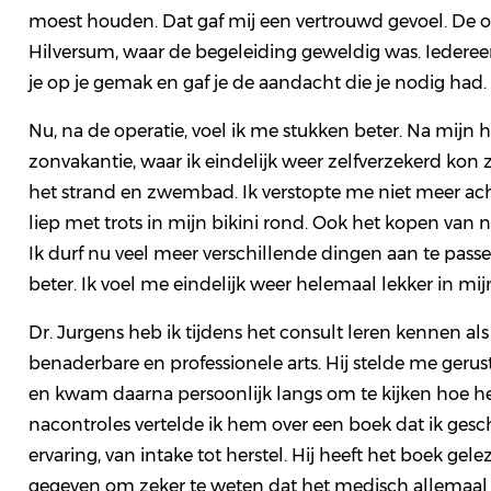
moest houden. Dat gaf mij een vertrouwd gevoel. De op
Hilversum, waar de begeleiding geweldig was. Iedereen
je op je gemak en gaf je de aandacht die je nodig had.
Nu, na de operatie, voel ik me stukken beter. Na mijn h
zonvakantie, waar ik eindelijk weer zelfverzekerd k
het strand en zwembad. Ik verstopte me niet meer a
liep met trots in mijn bikini rond. Ook het kopen van n
Ik durf nu veel meer verschillende dingen aan te pass
beter. Ik voel me eindelijk weer helemaal lekker in mijn
Dr. Jurgens heb ik tijdens het consult leren kennen als
benaderbare en professionele arts. Hij stelde me gerus
en kwam daarna persoonlijk langs om te kijken hoe he
nacontroles vertelde ik hem over een boek dat ik ges
ervaring, van intake tot herstel. Hij heeft het boek gel
gegeven om zeker te weten dat het medisch allemaal k