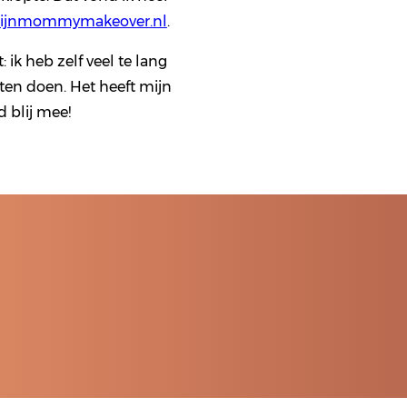
ijnmommymakeover.nl
.
 ik heb zelf veel te lang
eten doen. Het heeft mijn
 blij mee!