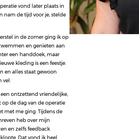
eratie vond later plaats in
 nam de tijd voor je, stelde
erstel in de zomer ging ik op
on zwemmen en genieten aan
chter een handdoek, maar
ieuwe kleding is een feestje.
en en alles staat gewoon
 vel.
 een ontzettend vriendelijke,
t op de dag van de operatie
t met me ging. Tijdens de
chreven heb over mijn
ezen en zelfs feedback
lopte. Dat vond ik heel