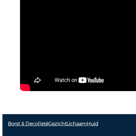
Borst & Decolleté
Gezicht
Lichaam
Huid