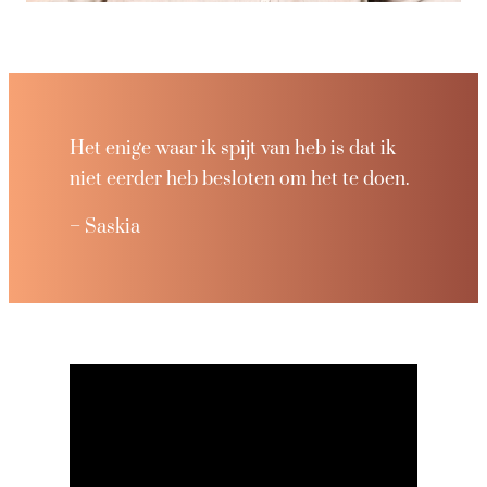
Het enige waar ik spijt van heb is dat ik
niet eerder heb besloten om het te doen.
– Saskia