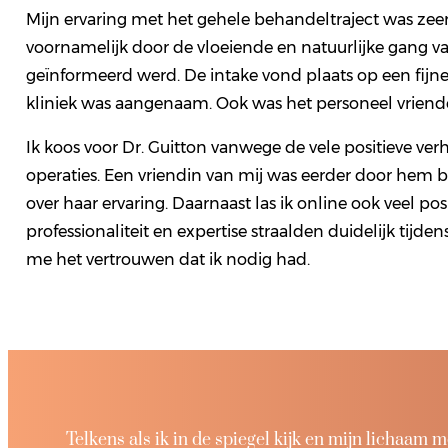
Mijn ervaring met het gehele behandeltraject was zeer
voornamelijk door de vloeiende en natuurlijke gang v
geïnformeerd werd. De intake vond plaats op een fijne 
kliniek was aangenaam. Ook was het personeel vriendel
Ik koos voor Dr. Guitton vanwege de vele positieve verh
operaties. Een vriendin van mij was eerder door hem b
over haar ervaring. Daarnaast las ik online ook veel posi
professionaliteit en expertise straalden duidelijk tijden
me het vertrouwen dat ik nodig had.
Telkens als ik in de spiegel kijk en mijn lichaam m