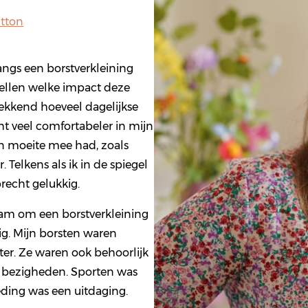
itton
langs een borstverkleining
pellen welke impact deze
ekkend hoeveel dagelijkse
cht veel comfortabeler in mijn
en moeite mee had, zoals
 Telkens als ik in de spiegel
precht gelukkig.
 nam om een borstverkleining
ig. Mijn borsten waren
hter. Ze waren ook behoorlijk
e bezigheden. Sporten was
eding was een uitdaging.