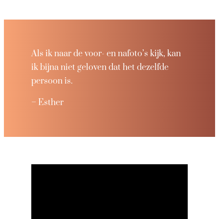
Als ik naar de voor- en nafoto’s kijk, kan
ik bijna niet geloven dat het dezelfde
persoon is.
– Esther