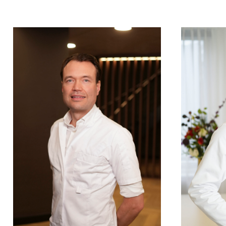
D
T
G