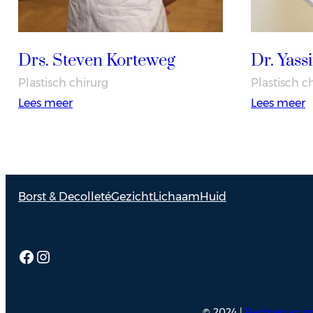
Drs. Steven Korteweg
Dr. Yassi
Plastisch chirurg
Plastisch c
:
:
Lees meer
Lees meer
Drs.
D
Steven
Y
Korteweg
E
Borst & Decolleté
Gezicht
Lichaam
Huid
Facebook
Instagram
© 2024 |
Rechten en pr