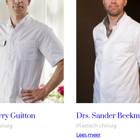
rry Guitton
Drs. Sander Beekm
hirurg
Plastisch chirurg
:
Lees meer