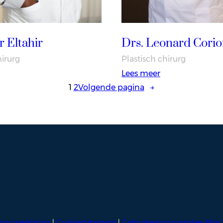
r Eltahir
Drs. Leonard Cori
hirurg
Plastisch chirurg
:
Lees meer
r.
Drs.
1
2
Volgende pagina
→
assir
Leonard
ltahir
Corion
ivacyverklaring
|
Cookiestatement
|
Gebruikersvoorwaarden Mijn 