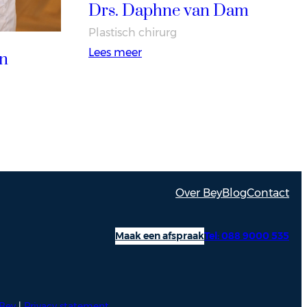
Drs. Daphne van Dam
Plastisch chirurg
:
Lees meer
on
Drs.
Daphne
van
Dam
Over Bey
Blog
Contact
Maak een afspraak
Tel: 088 9000 535
Bey
|
Privacy statement