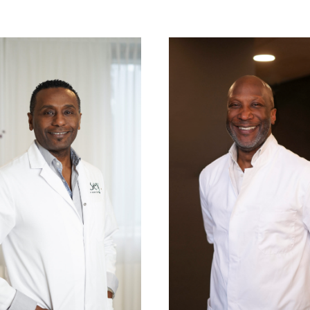
r.
Drs.
hierry
Sander
uitton
Beekmans