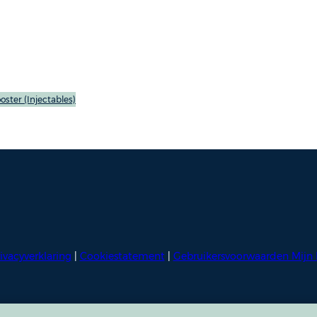
Voor dokter Cosgun staa
Tijdens een uitgebreid 
verwachtingen en anato
kaart te brengen. Op ba
waarbij veiligheid, kwal
oster (Injectables)
uitstraling altijd voorop
Met haar rustige en betr
gehoord, goed geïnform
2026 is dokter Cosgun 
ivacyverklaring
|
Cookiestatement
|
Gebruikersvoorwaarden Mijn 