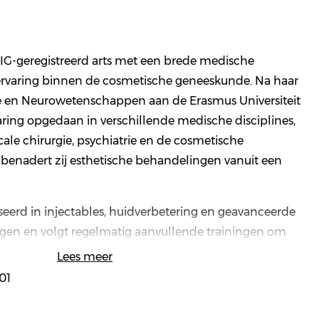
BIG-geregistreerd arts met een brede medische
ervaring binnen de cosmetische geneeskunde. Na haar
 en Neurowetenschappen aan de Erasmus Universiteit
aring opgedaan in verschillende medische disciplines,
le chirurgie, psychiatrie en de cosmetische
benadert zij esthetische behandelingen vanuit een
liseerd in injectables, huidverbetering en geavanceerde
gen en volgt regelmatig aanvullende trainingen om
n van de nieuwste ontwikkelingen en technieken
Lees meer
 Haar werkwijze kenmerkt zich door precisie,
01
 een persoonlijke benadering.