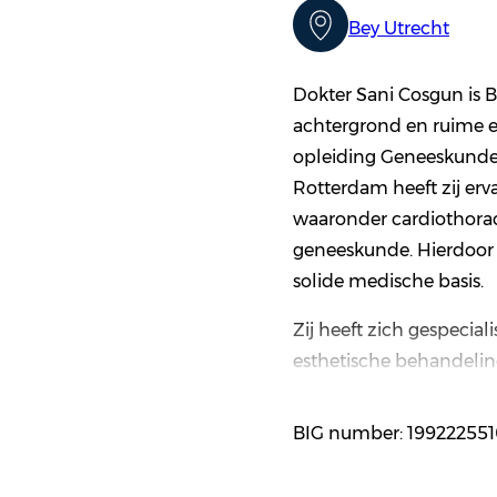
Bey Utrecht
Dokter Sani Cosgun is 
achtergrond en ruime 
opleiding Geneeskunde
Rotterdam heeft zij erv
waaronder cardiothoraca
geneeskunde. Hierdoor 
solide medische basis.
Zij heeft zich gespecia
esthetische behandelin
op de hoogte te blijve
binnen haar vakgebied.
BIG number: 199222551
aandacht voor detail en