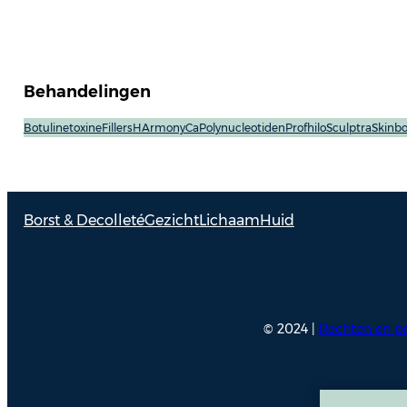
Behandelingen
Botulinetoxine
Fillers
HArmonyCa
Polynucleotiden
Profhilo
Sculptra
Skinbo
Borst & Decolleté
Gezicht
Lichaam
Huid
© 2024 |
Rechten en pr