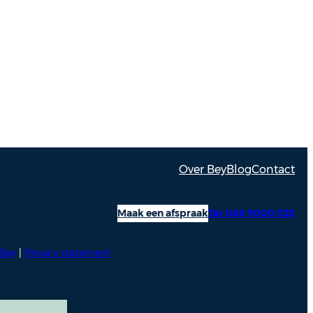
t een natuurlijk en evenwichtig resultaat centraal.
consult neemt zij de tijd om de wensen,
mische kenmerken van iedere cliënt zorgvuldig in
sis daarvan stelt zij een persoonlijk behandelplan op,
iteit en een subtiele verbetering van de natuurlijke
staan.
okken werkwijze streeft zij ernaar dat cliënten zich
eerd en met vertrouwen behandeld voelen. Vanaf juli
Over Bey
Blog
Contact
werkzaam bij Bey by Bergman Clinics in Utrecht.
Maak een afspraak
Tel: 088 9000 535
Bey
|
Privacy statement