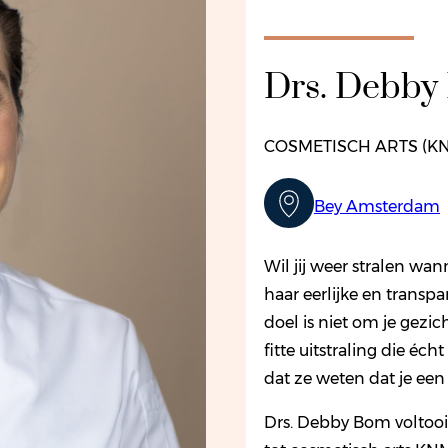
Drs. Debby
COSMETISCH ARTS (K
Bey Amsterdam
Wil jij weer stralen wa
haar eerlijke en transp
doel is niet om je gezic
fitte uitstraling die éc
dat ze weten dat je ee
Drs. Debby Bom voltooi