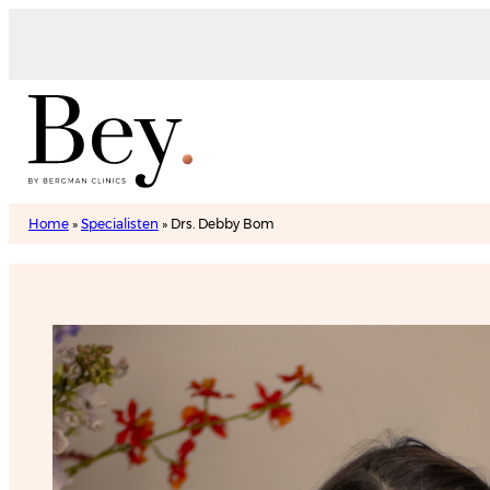
Home
»
Specialisten
»
Drs. Debby Bom