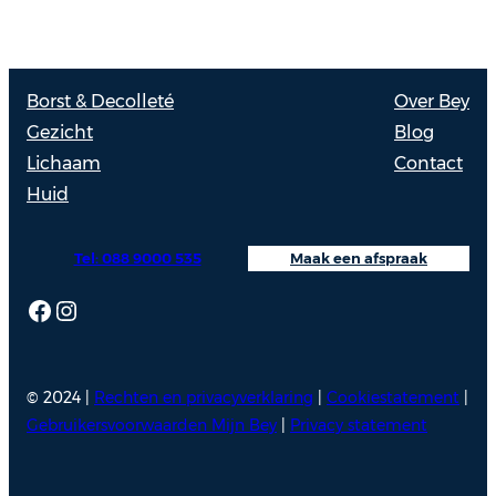
Borst & Decolleté
Over Bey
Gezicht
Blog
Lichaam
Contact
Huid
Tel: 088 9000 535
Maak een afspraak
Facebook
Instagram
© 2024 |
Rechten en privacyverklaring
|
Cookiestatement
|
Gebruikersvoorwaarden Mijn Bey
|
Privacy statement