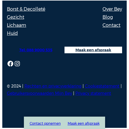
Borst & Decolleté
Over Bey
Gezicht
Blog
Lichaam
Contact
Huid
Tel: 088 9000 535
Maak een afspraak
Facebook
Instagram
© 2024 |
Rechten en privacyverklaring
|
Cookiestatement
|
Gebruikersvoorwaarden Mijn Bey
|
Privacy statement
Contact opnemen
Maak een afspraak