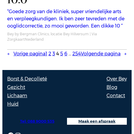
“Goede zorg van de kliniek, super vriendelijke arts
en verpleegkundigen. Ik ben zeer tevreden met de
ooglidcorrectie, zo mooi geworden. Een dikke 10 “
Bey by Bergman Clinics, locatie Bey Hilversum | Via
ZorgkaartNederland
←
Vorige pagina
1
2
3
4
5
6
…
254
Volgende pagina
→
Borst & Decolleté
Over Bey
Gezicht
Blog
Lichaam
Contact
Huid
Tel: 088 9000 535
Maak een afspraak