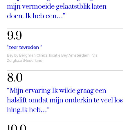
mijn vermoeide gelaatstblik laten
doen. Ik heb een…”
9.9
“zeer tevreden “
Bey by Bergman Clinics, locatie Bey Amsterdam | Via
ZorgkaartNederland
8.0
“Mijn ervaring Ik wilde graag een
halslift omdat mijn onderkin te veel los
hing.Ik heb…”
10.0