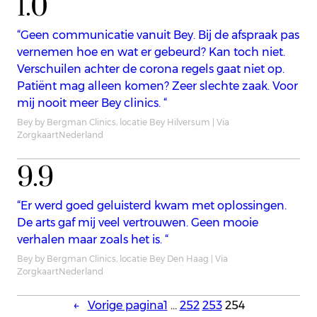
1.0
“Geen communicatie vanuit Bey. Bij de afspraak pas
vernemen hoe en wat er gebeurd? Kan toch niet.
Verschuilen achter de corona regels gaat niet op.
Patiënt mag alleen komen? Zeer slechte zaak. Voor
mij nooit meer Bey clinics. “
Bey by Bergman Clinics, locatie Bey Hilversum | Via
ZorgkaartNederland
9.9
“Er werd goed geluisterd kwam met oplossingen.
De arts gaf mij veel vertrouwen. Geen mooie
verhalen maar zoals het is. “
Bey by Bergman Clinics, locatie Bey Den Haag | Via
ZorgkaartNederland
←
Vorige pagina
1
…
252
253
254