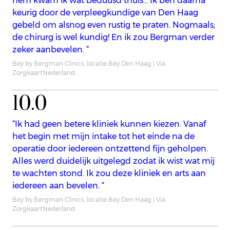
hem kwam ik wat beduusd thuis… Ik ben daarna
keurig door de verpleegkundige van Den Haag
gebeld om alsnog even rustig te praten. Nogmaals;
de chirurg is wel kundig! En ik zou Bergman verder
zeker aanbevelen. “
Bey by Bergman Clinics, locatie Bey Den Haag | Via
ZorgkaartNederland
10.0
“Ik had geen betere kliniek kunnen kiezen. Vanaf
het begin met mijn intake tot het einde na de
operatie door iedereen ontzettend fijn geholpen.
Alles werd duidelijk uitgelegd zodat ik wist wat mij
te wachten stond. Ik zou deze kliniek en arts aan
iedereen aan bevelen. “
Bey by Bergman Clinics, locatie Bey Den Haag | Via
ZorgkaartNederland