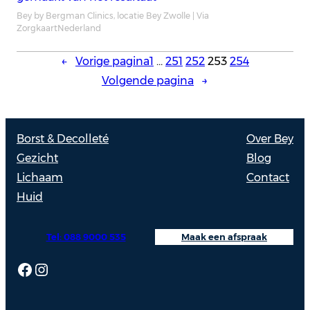
Bey by Bergman Clinics, locatie Bey Zwolle | Via
ZorgkaartNederland
←
Vorige pagina
1
…
251
252
253
254
Volgende pagina
→
Borst & Decolleté
Over Bey
Gezicht
Blog
Lichaam
Contact
Huid
Tel: 088 9000 535
Maak een afspraak
Facebook
Instagram