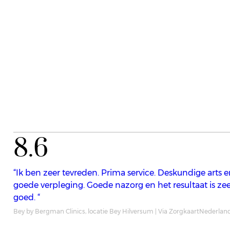
8.6
“Ik ben zeer tevreden. Prima service. Deskundige arts 
goede verpleging. Goede nazorg en het resultaat is ze
goed. “
Bey by Bergman Clinics, locatie Bey Hilversum | Via ZorgkaartNederlan