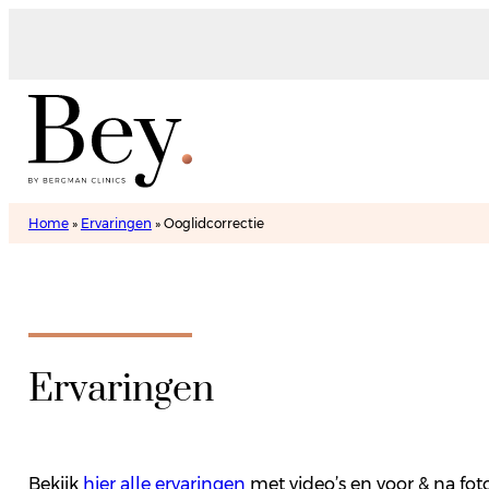
Home
»
Ervaringen
»
Ooglidcorrectie
Ervaringen
Bekijk
hier alle ervaringen
met video’s en voor & na fot