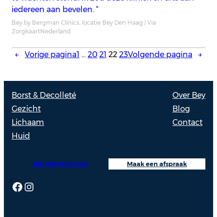
iedereen aan bevelen. “
Bey by Bergman Clinics, locatie Bey Den Haag | Via
ZorgkaartNederland
←
Vorige pagina
1
…
20
21
22
23
Volgende pagina
→
Borst & Decolleté
Over Bey
Gezicht
Blog
Lichaam
Contact
Huid
Tel: 088 9000 535
Maak een afspraak
Facebook
Instagram