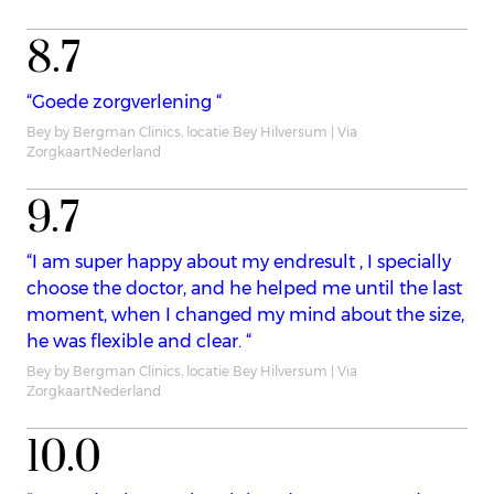
8.7
“Goede zorgverlening “
Bey by Bergman Clinics, locatie Bey Hilversum | Via
ZorgkaartNederland
9.7
“I am super happy about my endresult , I specially
choose the doctor, and he helped me until the last
moment, when I changed my mind about the size,
he was flexible and clear. “
Bey by Bergman Clinics, locatie Bey Hilversum | Via
ZorgkaartNederland
10.0