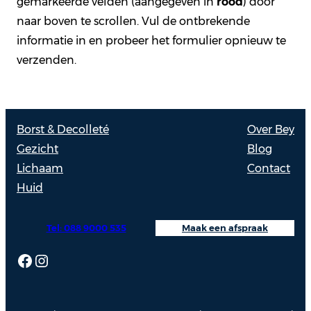
gemarkeerde velden (aangegeven in
rood
) door
naar boven te scrollen. Vul de ontbrekende
informatie in en probeer het formulier opnieuw te
verzenden.
Borst & Decolleté
Over Bey
Gezicht
Blog
Lichaam
Contact
Huid
Tel: 088 9000 535
Maak een afspraak
Facebook
Instagram