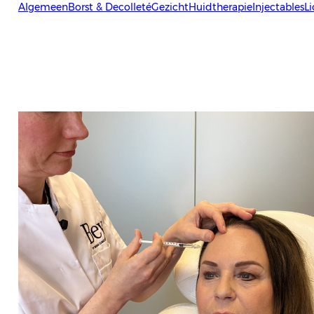
Algemeen
Borst & Decolleté
Gezicht
Huidtherapie
Injectables
L