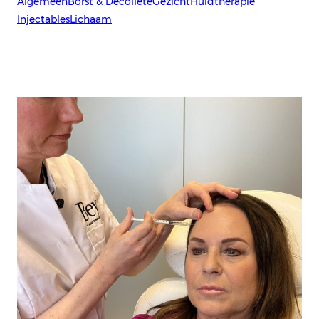
Algemeen
Borst & Decolleté
Gezicht
Huidtherapie
Injectables
Lichaam