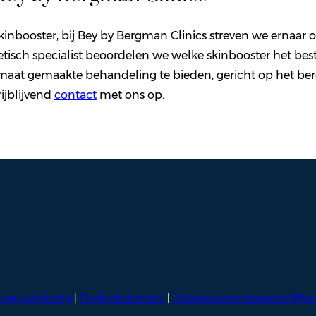
Skinbooster, bij Bey by Bergman Clinics streven we ernaar 
tisch specialist beoordelen we welke skinbooster het bes
maat gemaakte behandeling te bieden, gericht op het bere
ijblijvend
contact
met ons op.
ivacyverklaring
|
Cookiestatement
|
Gebruikersvoorwaarden Mijn 