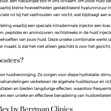
ur, een natuurlijke stof in ons lichaam, om jouw huid va
aarbij kleine hoeveelheden gestabiliseerd hyaluronzuur i
ciale rol bij het vasthouden van vocht, wat bijdraagt aan 
eling waarbij een speciale intradermale injector een krach
n, peptides en aminozuren, rechtstreeks in de huid inject
ehoeften van jouw huid. Deze unieke combinatie werkt sa
 maakt, is dat het niet alleen geschikt is voor het gezich
oosters?
oor huidverzorging. Ze zorgen voor diepe hydratatie, sti
 De behandelingen verbeteren de algehele huidtextuur en r
ultaten en bieden langdurige effecten, waardoor frequente
ers een unieke en effectieve benadering van huidverbeter
Bey by Bergman Clinics