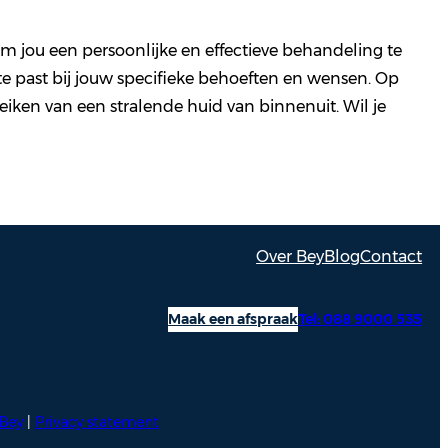
om jou een persoonlijke en effectieve behandeling te
te past bij jouw specifieke behoeften en wensen. Op
iken van een stralende huid van binnenuit. Wil je
Over Bey
Blog
Contact
Maak een afspraak
Tel: 088 9000 535
Bey
|
Privacy statement