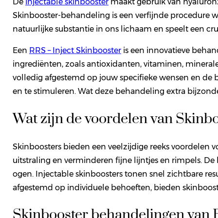
De
injectable skinbooster
maakt gebruik van hyaluronzu
Skinbooster-behandeling is een verfijnde procedure w
natuurlijke substantie in ons lichaam en speelt een cru
Een
RRS – Inject Skinbooster
is een innovatieve behand
ingrediënten, zoals antioxidanten, vitaminen, minerale
volledig afgestemd op jouw specifieke wensen en de b
en te stimuleren. Wat deze behandeling extra bijzonder
Wat zijn de voordelen van Skinb
Skinboosters bieden een veelzijdige reeks voordelen v
uitstraling en verminderen fijne lijntjes en rimpels.
ogen. Injectable skinboosters tonen snel zichtbare res
afgestemd op individuele behoeften, bieden skinboost
Skinbooster behandelingen van 