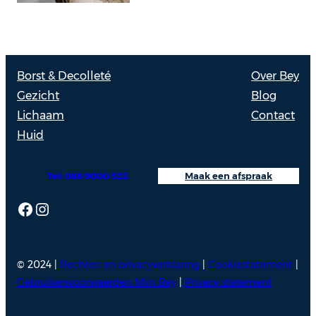
Borst & Decolleté
Over Bey
Gezicht
Blog
Lichaam
Contact
Huid
Tel: 088 9000 535
Maak een afspraak
Facebook
Instagram
© 2024 |
Rechten en privacyverklaring
|
Cookiestatement
|
Gebruikersvoorwaarden Mijn Bey
|
Privacy statement