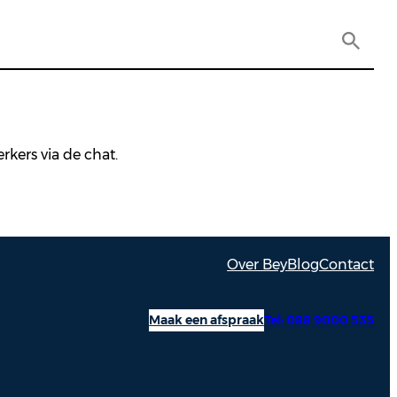
kers via de chat.
Over Bey
Blog
Contact
Maak een afspraak
Tel: 088 9000 535