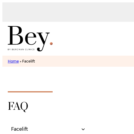
Home
»
Facelift
FAQ