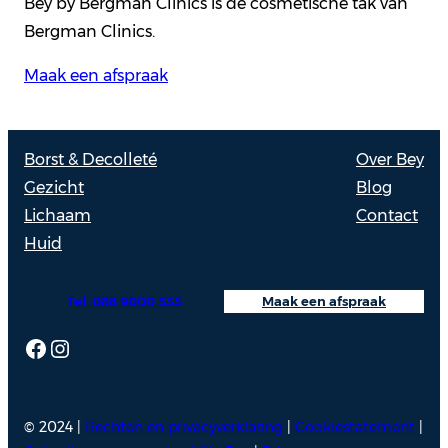
Bey by Bergman Clinics is de cosmetische tak van
Bergman Clinics.
Maak een afspraak
Borst & Decolleté
Over Bey
Gezicht
Blog
Lichaam
Contact
Huid
Tel: 088 9000 535
Maak een afspraak
Facebook
Instagram
© 2024 |
Rechten en privacyverklaring
|
Cookiestatement
|